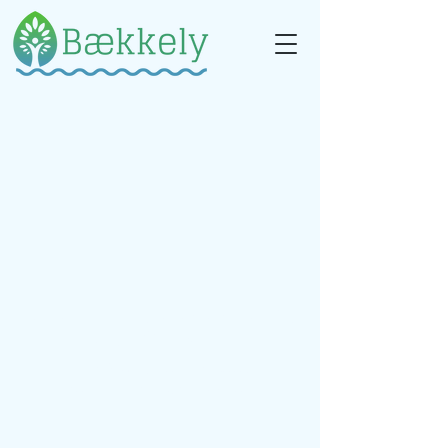
Bækkely Psykolog, Vester Vejrupvej 9A,
Vibæk, 6740 Bramming
© 2023 by Bækkely Psykolog.
Proudly created with
Wix.com