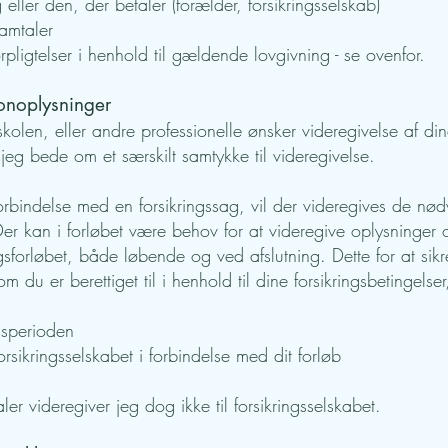
g eller den, der betaler (forælder, forsikringsselskab)
samtaler
pligtelser i henhold til gældende lovgivning - se ovenfor.
sonoplysninger
 skolen, eller andre professionelle ønsker videregivelse af d
 jeg bede om et særskilt samtykke til videregivelse.
forbindelse med en forsikringssag, vil der videregives de n
. Der kan i forløbet være behov for at videregive oplysninger
sforløbet, både løbende og ved afslutning. Dette for at sikr
du er berettiget til i henhold til dine forsikringsbetingelser
gsperioden
rsikringsselskabet i forbindelse med dit forløb
ler videregiver jeg dog ikke til forsikringsselskabet.