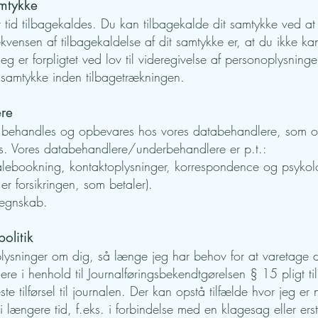
amtykke
r tid tilbagekaldes. Du kan tilbagekalde dit samtykke ved at
sekvensen af tilbagekaldelse af dit samtykke er, at du ikke
g er forpligtet ved lov til videregivelse af personoplysninge
t samtykke inden tilbagetrækningen.
ere
r behandles og opbevares hos vores databehandlere, som 
a os. Vores databehandlere/underbehandlere er p.t.:
talebookning, kontaktoplysninger, korrespondence og psykol
 er forsikringen, som betaler).
regnskab.
olitik
ysninger om dig, så længe jeg har behov for at varetage de
re i henhold til Journalføringsbekendtgørelsen § 15 pligt ti
te tilførsel til journalen. Der kan opstå tilfælde hvor jeg er
 længere tid, f.eks. i forbindelse med en klagesag eller ers