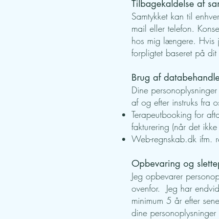
Tilbagekaldelse af s
Samtykket kan til enhve
mail eller telefon. Kon
hos mig længere. Hvis je
forpligtet baseret på di
Brug af databehandl
Dine personoplysninge
af og efter instruks fr
Terapeutbooking for af
fakturering (når det ikke
Web-regnskab.dk ifm. 
Opbevaring og slettep
Jeg opbevarer personopl
ovenfor. Jeg har endvide
minimum 5 år efter senes
dine personoplysninger i