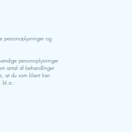
ine personoplysninger og
ødvendige personoplysninger
 om antal af behandlinger
e, at du som klient kan
, bl.a.: