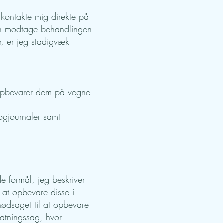
 kontakte mig direkte på
 kan modtage behandlingen
r, er jeg stadigvæk
opbevarer dem på vegne
ogjournaler samt
 formål, jeg beskriver
l at opbevare disse i
 nødsaget til at opbevare
tatningssag, hvor