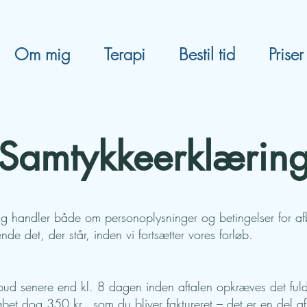
Om mig
Terapi
Bestil tid
Priser
Samtykkeerklærin
g handler både om personoplysninger og betingelser for af
nde det, der står, inden vi fortsætter vores forløb.
fbud senere end kl. 8 dagen inden aftalen opkræves det ful
løbet dog 350 kr., som du bliver faktureret – det er en del 