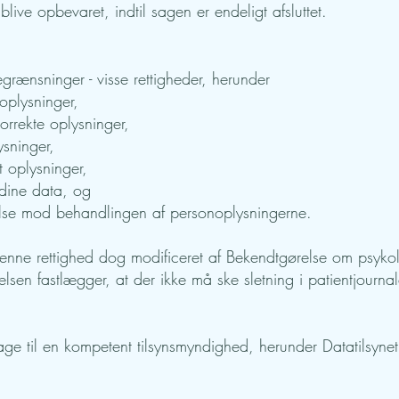
 blive opbevaret, indtil sagen er endeligt afsluttet.
rænsninger - visse rettigheder, herunder
noplysninger,
ukorrekte oplysninger,
plysninger,
et oplysninger,
et dine data, og
igelse mod behandlingen af personoplysningerne.
r denne rettighed dog modificeret af Bekendtgørelse om psykol
sen fastlægger, at der ikke må ske sletning i patientjournal
lage til en kompetent tilsynsmyndighed, herunder Datatilsynet