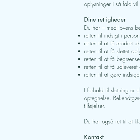
oplysninger i så fald vil
Dine rettigheder
Du har – med lovens beg
retten til indsigt i perso
retten til at få ændret 
retten til at få slettet o
retten til at få begræns
retten til at få udlever
retten til at gøre inds
I forhold til sletning e
optegnelse. Bekendtgørel
tilføjelser.
Du har også ret til at k
Kontakt