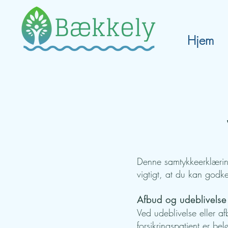
Hjem
Denne samtykkeerklærin
vigtigt, at du kan godke
Afbud og udeblivelse
Ved udeblivelse eller a
forsikringspatient er be