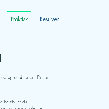
Praktisk
Resurser
g
bud og udeblivelse. Det er
de beløb. Er du
af psykologens aftale med