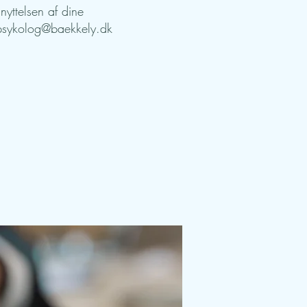
yttelsen af dine
psykolog@baekkely.dk