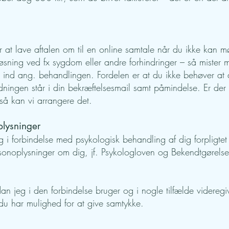
or at lave aftalen om til en online samtale når du ikke kan 
løsning ved fx sygdom eller andre forhindringer – så mister 
e ind ang. behandlingen. Fordelen er at du ikke behøver at
ingen står i din bekræftelsesmail samt påmindelse. Er der 
 så kan vi arrangere det.
plysninger
 i forbindelse med psykologisk behandling af dig forpligtet 
onoplysninger om dig, jf. Psykologloven og Bekendtgørels
an jeg i den forbindelse bruger og i nogle tilfælde videregi
du har mulighed for at give samtykke.