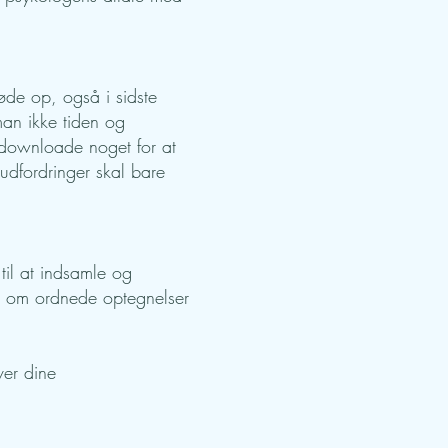
møde op, også i sidste
man ikke tiden og
 downloade noget for at
udfordringer skal bare
til at indsamle og
e om ordnede optegnelser
ver dine