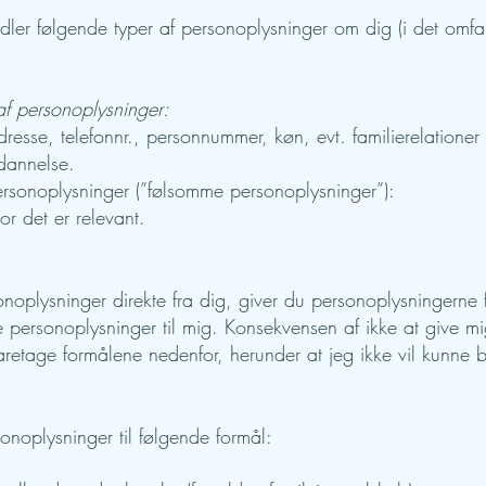
ler følgende typer af personoplysninger om dig (i det omfan
af personoplysninger:
esse, telefonnr., personnummer, køn, evt. familierelationer 
dannelse.
ersonoplysninger (”følsomme personoplysninger”):
r det er relevant.
oplysninger direkte fra dig, giver du personoplysningerne fri
isse personoplysninger til mig. Konsekvensen af ikke at give m
aretage formålene nedenfor, herunder at jeg ikke vil kunne 
onoplysninger til følgende formål: