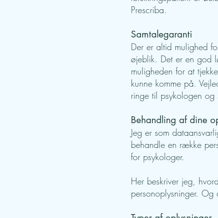
Prescriba.
Samtalegaranti
Der er altid mulighed f
øjeblik. Det er en god 
muligheden for at tjekk
kunne komme på. Vejledn
ringe til psykologen og
Behandling af dine o
Jeg er som dataansvarlig
behandle en række pers
for psykologer.
Her beskriver jeg, hvord
personoplysninger. Og 
Typer af oplysninger