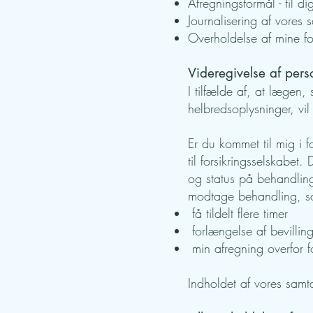
Afregningsformål - til di
Journalisering af vores 
Overholdelse af mine for
Videregivelse af per
I tilfælde af, at lægen,
helbredsoplysninger, vil
Er du kommet til mig i 
til forsikringsselskabet
og status på behandling
modtage behandling, som 
få tildelt flere timer
forlængelse af bevillin
min afregning overfor fo
Indholdet af vores samta