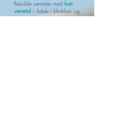
fleksible samtaler med
kort
ventetid
– både i klinikken og
online. Du behøver ikke en
lægehenvisning, og du
bevarer fuld fortrolighed
omkring dit forløb. Det giver
dig frihed til at vælge den
psykolog, der passer bedst til
dig og din situation.
Er du i tvivl om dine
muligheder? Du er altid
velkommen til at kontakte mig
for en uforpligtende snak.
Terapi