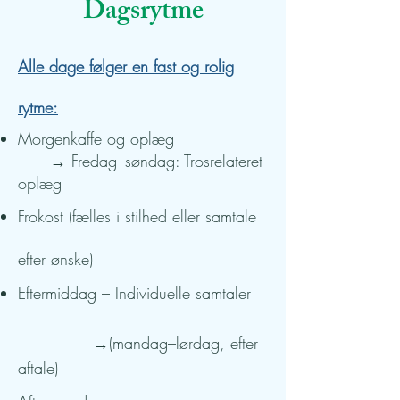
Dagsrytme
Alle dage følger en fast og rolig
rytme:
Morgenkaffe og oplæg
→ Fredag–søndag: Trosrelateret
oplæg
Frokost (fælles i stilhed eller samtale
efter ønske)
Eftermiddag – Individuelle samtaler
→(mandag–lørdag, efter
aftale)