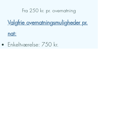
Fra 250 kr. pr. overnatning
Valgfrie overnatningsmuligheder pr.
nat:
Enkeltværelse: 750 kr.
Dobbeltværelse: 500 kr.
Shelter i haven: 250 kr.
(egen liggeunderlag &
sovepose)
Forplejning pr. døgn (valgfri):
Morgenmad, frokost og aftensmad:
300 kr.
Der er køleskab, microbølgeovn og
elkedel hvor man kan lave sit eget