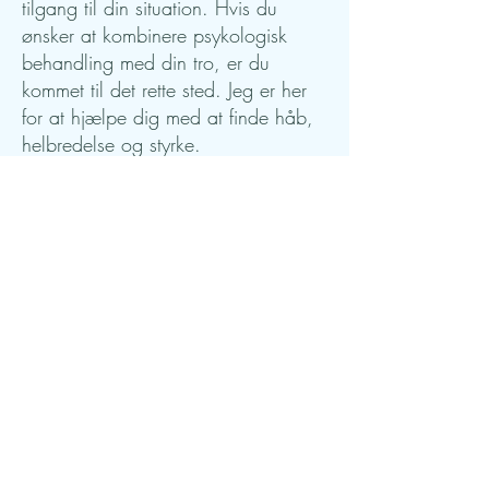
tilgang til din situation. Hvis du
ønsker at kombinere psykologisk
behandling med din tro, er du
kommet til det rette sted. Jeg er her
for at hjælpe dig med at finde håb,
helbredelse og styrke.
Kontakt mig i dag for at høre mere
om, hvordan jeg kan hjælpe dig på
din rejse.