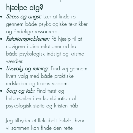
hjælpe dig?
Stress og angst:
Lær at finde ro
gennem både psykologiske teknikker
og åndelige ressourcer.
Relationsproblemer:
Få hjælp til at
navigere i dine relationer ud fra
både psykologisk indsigt og kristne
værdier.
Livsvalg og retning:
Find vej gennem
livets valg med både praktiske
redskaber og troens visdom.
Sorg og tab:
Find trøst og
helbredelse i en kombination af
psykologisk støtte og kristen håb.
Jeg tilbyder et fleksibelt forløb, hvor
vi sammen kan finde den rette