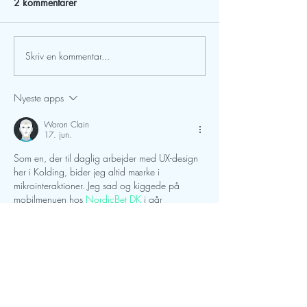
2 kommentarer
Virker det?
Terapi i Naturen
Skriv en kommentar...
Nyeste apps
Woron Clain
17. jun.
Som en, der til daglig arbejder med UX-design 
her i Kolding, bider jeg altid mærke i 
mikrointeraktioner. Jeg sad og kiggede på 
mobilmenuen hos 
NordicBet DK
 i går 
udelukkende af faglig nysgerrighed. Den taktile 
feedback ved tryk og logikken bag deres 
filtersystem er udført ret professionelt. De har 
tydeligvis brugt tid på at optimere til mobile 
viewports. Det er et godt benchmark for 
webapps.
Redigeret